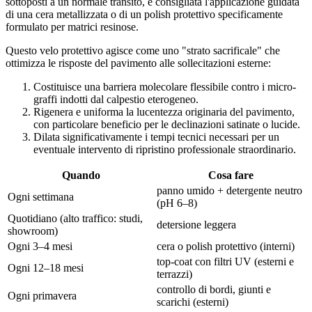
sottoposti a un normale transito, è consigliata l'applicazione guidata
di una cera metallizzata o di un polish protettivo specificamente
formulato per matrici resinose.
Questo velo protettivo agisce come uno "strato sacrificale" che
ottimizza le risposte del pavimento alle sollecitazioni esterne:
Costituisce una barriera molecolare flessibile contro i micro-
graffi indotti dal calpestio eterogeneo.
Rigenera e uniforma la lucentezza originaria del pavimento,
con particolare beneficio per le declinazioni satinate o lucide.
Dilata significativamente i tempi tecnici necessari per un
eventuale intervento di ripristino professionale straordinario.
Quando
Cosa fare
panno umido + detergente neutro
Ogni settimana
(pH 6–8)
Quotidiano (alto traffico: studi,
detersione leggera
showroom)
Ogni 3–4 mesi
cera o polish protettivo (interni)
top-coat con filtri UV (esterni e
Ogni 12–18 mesi
terrazzi)
controllo di bordi, giunti e
Ogni primavera
scarichi (esterni)