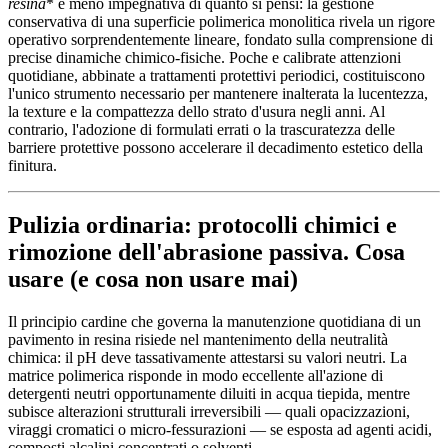
resina
* è meno impegnativa di quanto si pensi: la gestione
conservativa di una superficie polimerica monolitica rivela un rigore
operativo sorprendentemente lineare, fondato sulla comprensione di
precise dinamiche chimico-fisiche. Poche e calibrate attenzioni
quotidiane, abbinate a trattamenti protettivi periodici, costituiscono
l'unico strumento necessario per mantenere inalterata la lucentezza,
la texture e la compattezza dello strato d'usura negli anni. Al
contrario, l'adozione di formulati errati o la trascuratezza delle
barriere protettive possono accelerare il decadimento estetico della
finitura.
Pulizia ordinaria: protocolli chimici e
rimozione dell'abrasione passiva. Cosa
usare (e cosa non usare mai)
Il principio cardine che governa la manutenzione quotidiana di un
pavimento in resina risiede nel mantenimento della neutralità
chimica: il pH deve tassativamente attestarsi su valori neutri. La
matrice polimerica risponde in modo eccellente all'azione di
detergenti neutri opportunamente diluiti in acqua tiepida, mentre
subisce alterazioni strutturali irreversibili — quali opacizzazioni,
viraggi cromatici o micro-fessurazioni — se esposta ad agenti acidi,
composti alcalini concentrati o solventi.