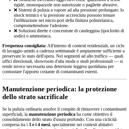
rigide, monospazzole non autorizzate o pagliette abrasive.
❌ Sistemi di pulizia a vapore ad alta pressione prolungato: lo
shock termico e la pressione accresciuta possono tentare
l'infiltrazione nei micro-pori della finitura poliuretanica,
compromettendone l'adesione.
❌ Soluzioni dirette e concentrate di candeggina (ipoclorito di
sodio) o ammoniaca.
Frequenza consigliata:
All'interno di contesti residenziali, un ciclo
di lavaggio umido a cadenza settimanale è ampiamente sufficiente a
preservare lo stato dell'opera. Nei segmenti ad alto traffico — quali
uffici direzionali, showroom d'alta moda o studi professionali — si
rende invece necessaria una detersione leggera quotidiana per
contrastare l'apporto costante di contaminanti esterni.
Manutenzione periodica: la protezione
dello strato sacrificale
Se la pulizia ordinaria assolve il compito di rimuovere i contaminanti
superficiali, la
manutenzione periodica
ha come obiettivo il
consolidamento dello strato d'usura profondo. Con una ciclicità
compresa tra i
3 e i 4 mesi
, specialmente nei contesti abitativi