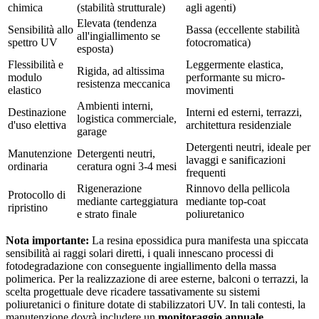
chimica
(stabilità strutturale)
agli agenti)
Elevata (tendenza
Sensibilità allo
Bassa (eccellente stabilità
all'ingiallimento se
spettro UV
fotocromatica)
esposta)
Flessibilità e
Leggermente elastica,
Rigida, ad altissima
modulo
performante su micro-
resistenza meccanica
elastico
movimenti
Ambienti interni,
Destinazione
Interni ed esterni, terrazzi,
logistica commerciale,
d'uso elettiva
architettura residenziale
garage
Detergenti neutri, ideale per
Manutenzione
Detergenti neutri,
lavaggi e sanificazioni
ordinaria
ceratura ogni 3-4 mesi
frequenti
Rigenerazione
Rinnovo della pellicola
Protocollo di
mediante carteggiatura
mediante top-coat
ripristino
e strato finale
poliuretanico
Nota importante:
La resina epossidica pura manifesta una spiccata
sensibilità ai raggi solari diretti, i quali innescano processi di
fotodegradazione con conseguente ingiallimento della massa
polimerica. Per la realizzazione di aree esterne, balconi o terrazzi, la
scelta progettuale deve ricadere tassativamente su sistemi
poliuretanici o finiture dotate di stabilizzatori UV. In tali contesti, la
manutenzione dovrà includere un
monitoraggio annuale