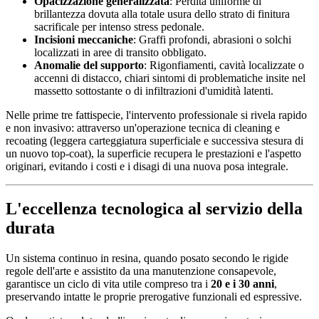
Opacizzazione generalizzata
: Perdita uniforme di
brillantezza dovuta alla totale usura dello strato di finitura
sacrificale per intenso stress pedonale.
Incisioni meccaniche
: Graffi profondi, abrasioni o solchi
localizzati in aree di transito obbligato.
Anomalie del supporto
: Rigonfiamenti, cavità localizzate o
accenni di distacco, chiari sintomi di problematiche insite nel
massetto sottostante o di infiltrazioni d'umidità latenti.
Nelle prime tre fattispecie, l'intervento professionale si rivela rapido
e non invasivo: attraverso un'operazione tecnica di cleaning e
recoating (leggera carteggiatura superficiale e successiva stesura di
un nuovo top-coat), la superficie recupera le prestazioni e l'aspetto
originari, evitando i costi e i disagi di una nuova posa integrale.
L'eccellenza tecnologica al servizio della
durata
Un sistema continuo in resina, quando posato secondo le rigide
regole dell'arte e assistito da una manutenzione consapevole,
garantisce un ciclo di vita utile compreso tra i
20 e i 30 anni
,
preservando intatte le proprie prerogative funzionali ed espressive.