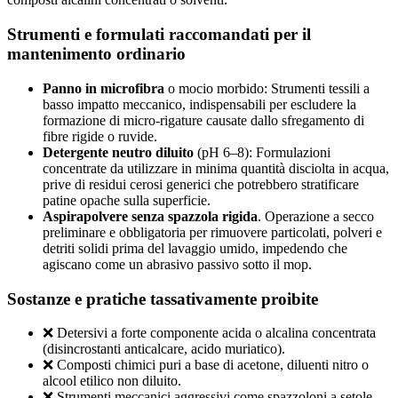
Strumenti e formulati raccomandati per il
mantenimento ordinario
Panno in microfibra
o mocio morbido: Strumenti tessili a
basso impatto meccanico, indispensabili per escludere la
formazione di micro-rigature causate dallo sfregamento di
fibre rigide o ruvide.
Detergente neutro diluito
(pH 6–8): Formulazioni
concentrate da utilizzare in minima quantità disciolta in acqua,
prive di residui cerosi generici che potrebbero stratificare
patine opache sulla superficie.
Aspirapolvere senza spazzola rigida
. Operazione a secco
preliminare e obbligatoria per rimuovere particolati, polveri e
detriti solidi prima del lavaggio umido, impedendo che
agiscano come un abrasivo passivo sotto il mop.
Sostanze e pratiche tassativamente proibite
❌ Detersivi a forte componente acida o alcalina concentrata
(disincrostanti anticalcare, acido muriatico).
❌ Composti chimici puri a base di acetone, diluenti nitro o
alcool etilico non diluito.
❌ Strumenti meccanici aggressivi come spazzoloni a setole