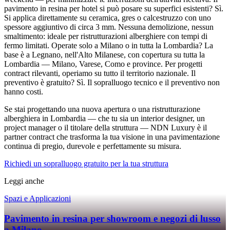
pavimento in resina per hotel si può posare su superfici esistenti? Sì.
Si applica direttamente su ceramica, gres o calcestruzzo con uno
spessore aggiuntivo di circa 3 mm. Nessuna demolizione, nessun
smaltimento: ideale per ristrutturazioni alberghiere con tempi di
fermo limitati. Operate solo a Milano o in tutta la Lombardia? La
base è a Legnano, nell'Alto Milanese, con copertura su tutta la
Lombardia — Milano, Varese, Como e province. Per progetti
contract rilevanti, operiamo su tutto il territorio nazionale. Il
preventivo è gratuito? Sì. Il sopralluogo tecnico e il preventivo non
hanno costi.
Se stai progettando una nuova apertura o una ristrutturazione
alberghiera in Lombardia — che tu sia un interior designer, un
project manager o il titolare della struttura — NDN Luxury è il
partner contract che trasforma la tua visione in una pavimentazione
continua di pregio, durevole e perfettamente su misura.
Richiedi un sopralluogo gratuito per la tua struttura
Leggi anche
Spazi e Applicazioni
Pavimento in resina per showroom e negozi di lusso
a Milano