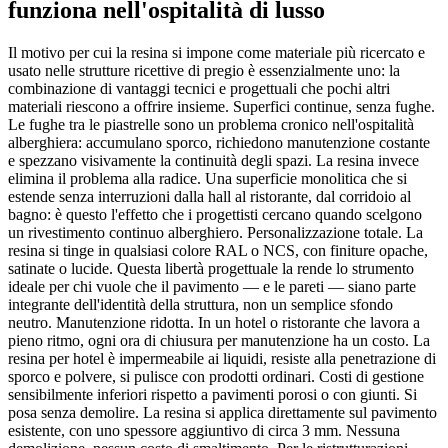
funziona nell'ospitalità di lusso
Il motivo per cui la resina si impone come materiale più ricercato e
usato nelle strutture ricettive di pregio è essenzialmente uno: la
combinazione di vantaggi tecnici e progettuali che pochi altri
materiali riescono a offrire insieme. Superfici continue, senza fughe.
Le fughe tra le piastrelle sono un problema cronico nell'ospitalità
alberghiera: accumulano sporco, richiedono manutenzione costante
e spezzano visivamente la continuità degli spazi. La resina invece
elimina il problema alla radice. Una superficie monolitica che si
estende senza interruzioni dalla hall al ristorante, dal corridoio al
bagno: è questo l'effetto che i progettisti cercano quando scelgono
un rivestimento continuo alberghiero. Personalizzazione totale. La
resina si tinge in qualsiasi colore RAL o NCS, con finiture opache,
satinate o lucide. Questa libertà progettuale la rende lo strumento
ideale per chi vuole che il pavimento — e le pareti — siano parte
integrante dell'identità della struttura, non un semplice sfondo
neutro. Manutenzione ridotta. In un hotel o ristorante che lavora a
pieno ritmo, ogni ora di chiusura per manutenzione ha un costo. La
resina per hotel è impermeabile ai liquidi, resiste alla penetrazione di
sporco e polvere, si pulisce con prodotti ordinari. Costi di gestione
sensibilmente inferiori rispetto a pavimenti porosi o con giunti. Si
posa senza demolire. La resina si applica direttamente sul pavimento
esistente, con uno spessore aggiuntivo di circa 3 mm. Nessuna