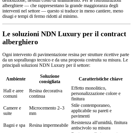
demolizione, nessun costo di smaltimento. Per le ristrutturazioni
alberghiere — che rappresentano la grande maggioranza degli
interventi nel settore — questo si traduce in meno cantiere, meno
disagi e tempi di fermo ridotti al minimo.
Le soluzioni NDN Luxury per il contract
alberghiero
Ogni intervento di pavimentazione resina per strutture ricettive parte
da un sopralluogo tecnico e da una proposta costruita su misura. Le
principali soluzioni NDN Luxury per il settore:
Soluzione
Ambiente
Caratteristiche chiave
consigliata
Effetto monolitico,
Hall e aree
Resina decorativa
personalizzazione colore e
comuni
continua
finitura
Stile contemporaneo,
Camere e
Microcemento 2–3
applicabile su pareti e
suite
mm
pavimenti
Resistenza all'umidità, finitura
Bagni e spa
Resina impermeabile
antiscivolo su misura