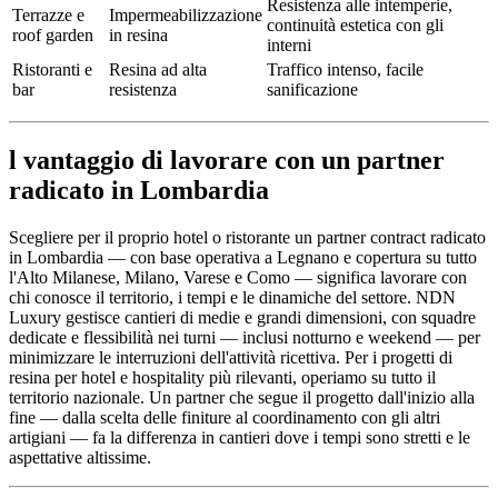
Resistenza alle intemperie,
Terrazze e
Impermeabilizzazione
continuità estetica con gli
roof garden
in resina
interni
Ristoranti e
Resina ad alta
Traffico intenso, facile
bar
resistenza
sanificazione
l vantaggio di lavorare con un partner
radicato in Lombardia
Scegliere per il proprio hotel o ristorante un partner contract radicato
in Lombardia — con base operativa a Legnano e copertura su tutto
l'Alto Milanese, Milano, Varese e Como — significa lavorare con
chi conosce il territorio, i tempi e le dinamiche del settore. NDN
Luxury gestisce cantieri di medie e grandi dimensioni, con squadre
dedicate e flessibilità nei turni — inclusi notturno e weekend — per
minimizzare le interruzioni dell'attività ricettiva. Per i progetti di
resina per hotel e hospitality più rilevanti, operiamo su tutto il
territorio nazionale. Un partner che segue il progetto dall'inizio alla
fine — dalla scelta delle finiture al coordinamento con gli altri
artigiani — fa la differenza in cantieri dove i tempi sono stretti e le
aspettative altissime.