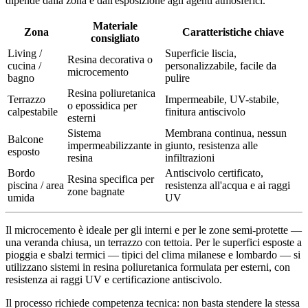
dipende dalla zona e dall'esposizione agli agenti atmosferici.
Materiale
Zona
Caratteristiche chiave
consigliato
Living /
Superficie liscia,
Resina decorativa o
cucina /
personalizzabile, facile da
microcemento
bagno
pulire
Resina poliuretanica
Terrazzo
Impermeabile, UV-stabile,
o epossidica per
calpestabile
finitura antiscivolo
esterni
Sistema
Membrana continua, nessun
Balcone
impermeabilizzante in
giunto, resistenza alle
esposto
resina
infiltrazioni
Bordo
Antiscivolo certificato,
Resina specifica per
piscina / area
resistenza all'acqua e ai raggi
zone bagnate
umida
UV
Il microcemento è ideale per gli interni e per le zone semi-protette —
una veranda chiusa, un terrazzo con tettoia. Per le superfici esposte a
pioggia e sbalzi termici — tipici del clima milanese e lombardo — si
utilizzano sistemi in resina poliuretanica formulata per esterni, con
resistenza ai raggi UV e certificazione antiscivolo.
Il processo richiede competenza tecnica: non basta stendere la stessa