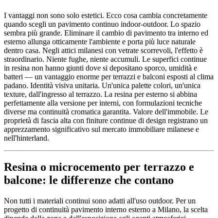
I vantaggi non sono solo estetici. Ecco cosa cambia concretamente
quando scegli un pavimento continuo indoor-outdoor. Lo spazio
sembra più grande. Eliminare il cambio di pavimento tra interno ed
esterno allunga otticamente l'ambiente e porta più luce naturale
dentro casa. Negli attici milanesi con vetrate scorrevoli, l'effetto è
straordinario. Niente fughe, niente accumuli. Le superfici continue
in resina non hanno giunti dove si depositano sporco, umidità e
batteri — un vantaggio enorme per terrazzi e balconi esposti al clima
padano. Identità visiva unitaria. Un'unica palette colori, un'unica
texture, dall'ingresso al terrazzo. La resina per esterno si abbina
perfettamente alla versione per interni, con formulazioni tecniche
diverse ma continuità cromatica garantita. Valore dell'immobile. Le
proprietà di fascia alta con finiture continue di design registrano un
apprezzamento significativo sul mercato immobiliare milanese e
nell'hinterland.
Resina o microcemento per terrazzo e
balcone: le differenze che contano
Non tutti i materiali continui sono adatti all'uso outdoor. Per un
progetto di continuità pavimento interno esterno a Milano, la scelta