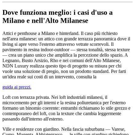
Dove funziona meglio: i casi d'uso a
Milano e nell'Alto Milanese
Attici e penthouse a Milano e hinterland. Il caso più richiesto
nell'area milanese: un attico con grande terrazza panoramica dove il
living si apre verso l'esterno attraverso vetrate scorrevoli. Il
pavimento in resina indoor-outdoor — stessa tonalità, stessa texture
— crea un piano unico che amplifica la percezione dello spazio. A
Legnano, Busto Arsizio, Rho e nei comuni dell'Alto Milanese,
NDN Luxury realizza questo tipo di progetto su misura per chi
vuole una soluzione di pregio, non un prodotto standard. Per farti
un'idea reale sui costi di un intervento, consulta la
guida ai prezzi.
Loft con terrazza privata. Nei loft industriali milanesi, il
microcemento per gli interni e la resina poliuretanica per l'esterno
formano un binomio coerente: entrambi richiamano lo stile grezzo e
contemporaneo del loft, con la texture che cambia leggermente
passando dall'interno all'esterno.
Ville e residenze con giardino. Nella fascia suburbana — Varese,
Como, Magenta, Abbiategrasso — le ville con giardino richiedono