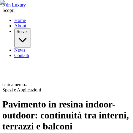
Ndn Luxury
Scopri
Home
About
Servizi
News
Contatti
caricamento...
Spazi e Applicazioni
Pavimento in resina indoor-
outdoor: continuità tra interni,
terrazzi e balconi