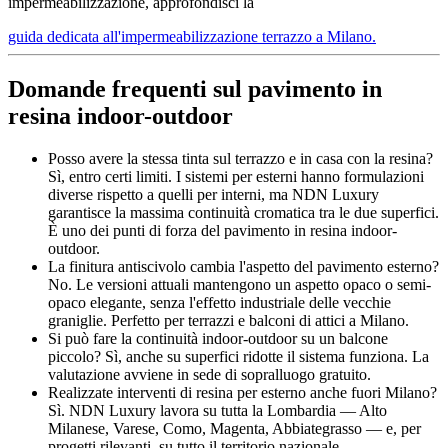
impermeabilizzazione, approfondisci la
guida dedicata all'impermeabilizzazione terrazzo a Milano.
Domande frequenti sul pavimento in
resina indoor-outdoor
Posso avere la stessa tinta sul terrazzo e in casa con la resina?
Sì, entro certi limiti. I sistemi per esterni hanno formulazioni
diverse rispetto a quelli per interni, ma NDN Luxury
garantisce la massima continuità cromatica tra le due superfici.
È uno dei punti di forza del pavimento in resina indoor-
outdoor.
La finitura antiscivolo cambia l'aspetto del pavimento esterno?
No. Le versioni attuali mantengono un aspetto opaco o semi-
opaco elegante, senza l'effetto industriale delle vecchie
graniglie. Perfetto per terrazzi e balconi di attici a Milano.
Si può fare la continuità indoor-outdoor su un balcone
piccolo? Sì, anche su superfici ridotte il sistema funziona. La
valutazione avviene in sede di sopralluogo gratuito.
Realizzate interventi di resina per esterno anche fuori Milano?
Sì. NDN Luxury lavora su tutta la Lombardia — Alto
Milanese, Varese, Como, Magenta, Abbiategrasso — e, per
progetti rilevanti, su tutto il territorio nazionale.