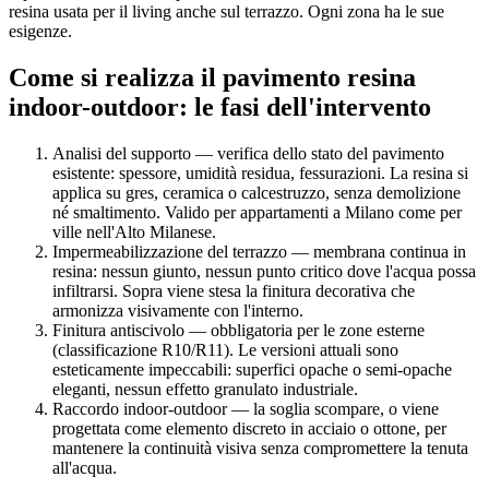
resina usata per il living anche sul terrazzo. Ogni zona ha le sue
esigenze.
Come si realizza il pavimento resina
indoor-outdoor: le fasi dell'intervento
Analisi del supporto — verifica dello stato del pavimento
esistente: spessore, umidità residua, fessurazioni. La resina si
applica su gres, ceramica o calcestruzzo, senza demolizione
né smaltimento. Valido per appartamenti a Milano come per
ville nell'Alto Milanese.
Impermeabilizzazione del terrazzo — membrana continua in
resina: nessun giunto, nessun punto critico dove l'acqua possa
infiltrarsi. Sopra viene stesa la finitura decorativa che
armonizza visivamente con l'interno.
Finitura antiscivolo — obbligatoria per le zone esterne
(classificazione R10/R11). Le versioni attuali sono
esteticamente impeccabili: superfici opache o semi-opache
eleganti, nessun effetto granulato industriale.
Raccordo indoor-outdoor — la soglia scompare, o viene
progettata come elemento discreto in acciaio o ottone, per
mantenere la continuità visiva senza compromettere la tenuta
all'acqua.